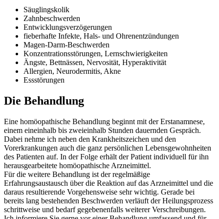
Säuglingskolik
Zahnbeschwerden
Entwicklungsverzögerungen
fieberhafte Infekte, Hals- und Ohrenentzündungen
Magen-Darm-Beschwerden
Konzentrationsstörungen, Lernschwierigkeiten
Ängste, Bettnässen, Nervosität, Hyperaktivität
Allergien, Neurodermitis, Akne
Essstörungen
Die Behandlung
Eine homöopathische Behandlung beginnt mit der Erstanamnese,
einem eineinhalb bis zweieinhalb Stunden dauernden Gespräch.
Dabei nehme ich neben den Krankheitszeichen und den
Vorerkrankungen auch die ganz persönlichen Lebensgewohnheiten
des Patienten auf. In der Folge erhält der Patient individuell für ihn
herausgearbeitete homöopathische Arzneimittel.
Für die weitere Behandlung ist der regelmäßige
Erfahrungsaustausch über die Reaktion auf das Arzneimittel und die
daraus resultierende Vorgehensweise sehr wichtig. Gerade bei
bereits lang bestehenden Beschwerden verläuft der Heilungsprozess
schrittweise und bedarf gegebenenfalls weiterer Verschreibungen.
Ich informiere Sie gerne vor einer Behandlung umfassend und für